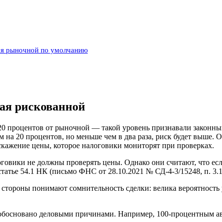
тся рыночной по умолчанию
кая рискованной
 20 процентов от рыночной — такой уровень признавали законным
 на 20 процентов, но меньше чем в два раза, риск будет выше. О
искажение цены, которое налоговики мониторят при проверках.
оговики не должны проверять цены. Однако они считают, что ес
 статье 54.1 НК (письмо ФНС от 28.10.2021 № СД‑4‑3/15248, п. 3.
стороны понимают сомнительность сделки: велика вероятность 
обосновано деловыми причинами. Например, 100-процентным ав