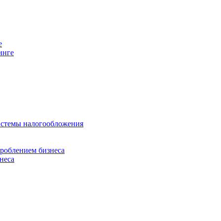
е
инге
истемы налогообложения
дроблением бизнеса
неса