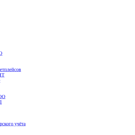
НО
кетплейсов
НТ
е
ООО
П
рского учёта