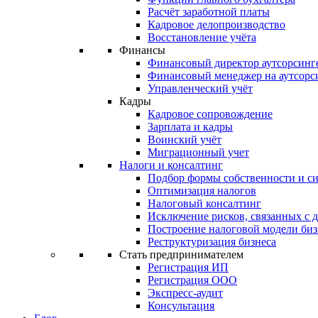
Расчёт заработной платы
Кадровое делопроизводство
Восстановление учёта
Финансы
Финансовый директор аутсорсинг
Финансовый менеджер на аутсорс
Управленческий учёт
Кадры
Кадровое сопровождение
Зарплата и кадры
Воинский учёт
Миграционный учет
Налоги и консалтинг
Подбор формы собственности и с
Оптимизация налогов
Налоговый консалтинг
Исключение рисков, связанных с 
Построение налоговой модели биз
Реструктуризация бизнеса
Стать предпринимателем
Регистрация ИП
Регистрация ООО
Экспресс-аудит
Консультация