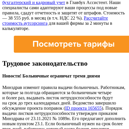
бухгалтерский и кадровый учет
в Главбух Ассистент. Наши
специалисты сами адаптируют ваши процессы под новые
правила, сдадут отчетность и защитят от штрафов. Стоимость
— 38 555 руб. в месяц (в т.ч. НДС 22 %).
Рассчитайте
стоимость аутсорсинга
для вашей фирмы за 2 минуты в
калькуляторе.
Трудовое законодательство
Новости! Больничные ограничат тремя днями
Минздрав изменит правила выдачи больничных. Работникам,
которые за полгода обращаются за больничным четыре
и более раз, выдавать листок нетрудоспособности будут
на срок до трех календарных дней. Ведомство завершило
обсуждение проекта поправок (
ID проекта 165655
). Порядок
выдачи листков нетрудоспособности утвержден приказом
Минздрава от 23.11.2021 № 1089н. Его предлагают дополнить
новым пунктом 23.1. Если больничный нужен на срок более
трех дней, работнику, который часто болеет, придется