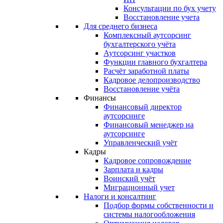
Консультации по бух учету
Восстановление учета
Для среднего бизнеса
Комплексный аутсорсинг
бухгалтерского учёта
Аутсорсинг участков
Функции главного бухгалтера
Расчёт заработной платы
Кадровое делопроизводство
Восстановление учёта
Финансы
Финансовый директор
аутсорсинге
Финансовый менеджер на
аутсорсинге
Управленческий учёт
Кадры
Кадровое сопровождение
Зарплата и кадры
Воинский учёт
Миграционный учет
Налоги и консалтинг
Подбор формы собственности и
системы налогообложения