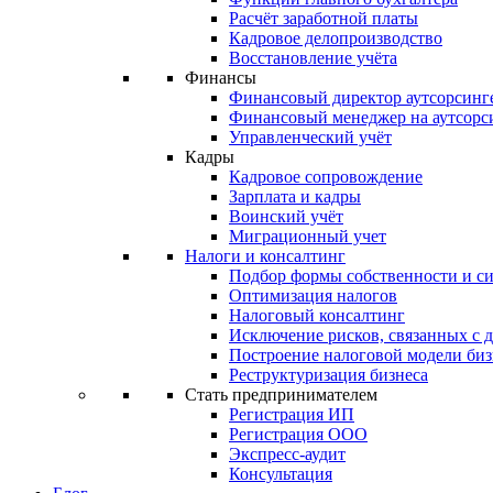
Расчёт заработной платы
Кадровое делопроизводство
Восстановление учёта
Финансы
Финансовый директор аутсорсинг
Финансовый менеджер на аутсорс
Управленческий учёт
Кадры
Кадровое сопровождение
Зарплата и кадры
Воинский учёт
Миграционный учет
Налоги и консалтинг
Подбор формы собственности и с
Оптимизация налогов
Налоговый консалтинг
Исключение рисков, связанных с 
Построение налоговой модели биз
Реструктуризация бизнеса
Стать предпринимателем
Регистрация ИП
Регистрация ООО
Экспресс-аудит
Консультация