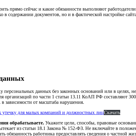
ть прямо сейчас и какие обязанности выполняют работодатели в
о в содержании документов, но и в фактической настройке сайт
 данных
у персональных данных без законных оснований или в целях, не
я организаций по части 1 статьи 13.11 КоАП РФ составляют 300–
 в зависимости от масштаба нарушения.
х утечку для малых компаний и должностных лиц
Скачать
ения обрабатываете.
Укажите цели, способы, правовые основан
ытекает из статьи 18.1 Закона № 152‑ФЗ. Не включайте в полож
ть обязанность работника предоставлять сведения о частной жи