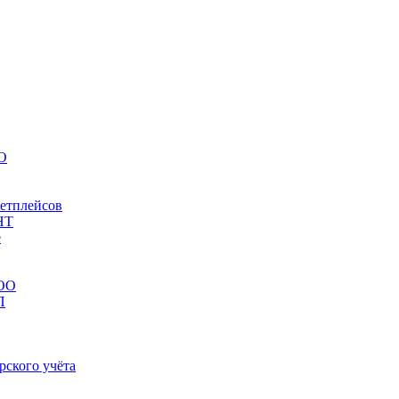
НО
кетплейсов
НТ
е
ООО
П
рского учёта