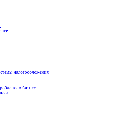
е
инге
истемы налогообложения
дроблением бизнеса
неса