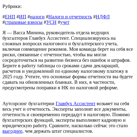
Рубрики:
#
ЕНП
#
ИП
#
налоги
#
Налоги и отчетность
#
НДФЛ
#
страховые взносы
#
УСН
#
учет
Я — Васса Минина, руководитель отдела ведущих
бухгалтеров Главбух Ассистент. Специализируюсь на
сложных вопросах налогового и бухгалтерского учета,
включая совмещение режимов. Моя команда берет на себя все
риски, связанные с отчетностью, чтобы вы могли
сосредоточиться на развитии бизнеса без ошибок и штрафов.
Берите в работу таблицы со сроками сдачи деклараций,
расчетов и уведомлений по единому налоговому платежу в
2025 году. Учтите, что основные формы отчетности вы будете
сдавать на обновленных бланках. В них, в частности,
предусмотрены поправки в НК по налоговой реформе.
Аутсорсинг бухгалтерии
Главбух Ассистент
возьмет на себя
весь учет и отчетность. Эксперты заполнят все документы,
отчетность и своевременно передадут в налоговую. Помимо
бухгалтерских функций, эксперты выполняют кадровую и
юридическую работу. Сравните, насколько сейчас это стало
выгоднее
, чем держать штат специалистов.