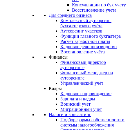
Консультации по бух учету
Восстановление учета
Для среднего бизнеса
Комплексный аутсорсинг
бухгалтерского учёта
Аутсорсинг участков
Функции главного бухгалтера
Расчёт заработной платы
Кадровое делопроизводство
Восстановление учёта
Финансы
Финансовый директор
аутсорсинге
Финансовый менеджер на
аутсорсинге
Управленческий учёт
Кадры
Кадровое сопровождение
Зарплата и кадры
Воинский учёт
Миграционный учет
Налоги и консалтинг
Подбор формы собственности и
системы налогообложения