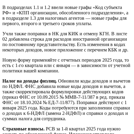
В подразделах 1.1 и 1.2 ввели новые графы «Код субъекта
РФ» и «КПП организации, обособленного подразделения», а
в подразделе 1.3 для налоговых агентов — новые графы для
первого, второго и третьего сроков уплаты.
Учли также поправки в НК для КИК и отмену КГН. В листе
02 добавлена строка для расходов иностранной организации
по постоянному представительству. Есть изменения в кодах
некоторых доходов, новое приложение с перечнем КБК и др.
Новую форму применяйте с отчетных периодов 2025 года, то
есть с 1-го квартала или с января — в зависимости от учетной
политики вашей компании.
Налог на доходы физлиц.
Обновили коды доходов и вычетов
по НДФЛ. ФНС добавила новые коды доходов и вычетов, а
также скорректировала формулировки действующих кодов
(приказ ФНС от 10.09.2015 № ММВ-7-11/387 в ред. приказа
ФНС от 18.10.2024 № ЕД-7-11/877). Поправки действуют с 1
января 2025 года. Коды потребуются при заполнении справки
о доходах к 6-НДФЛ (замена 2-НДФЛ) и справки о доходах и
суммах налога для сотрудника.
Страховые взносы.
РСВ за 1-й квартал 2025 года нужно