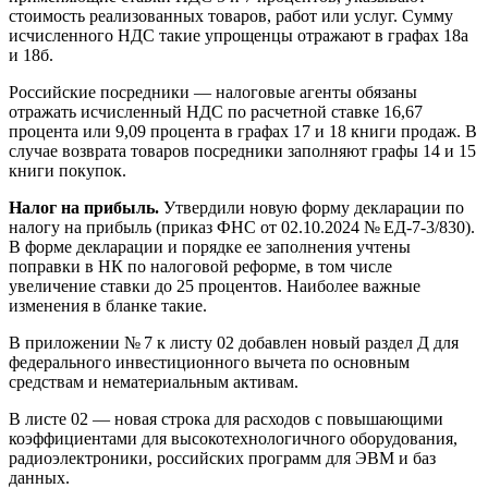
стоимость реализованных товаров, работ или услуг. Сумму
исчисленного НДС такие упрощенцы отражают в графах 18а
и 18б.
Российские посредники — налоговые агенты обязаны
отражать исчисленный НДС по расчетной ставке 16,67
процента или 9,09 процента в графах 17 и 18 книги продаж. В
случае возврата товаров посредники заполняют графы 14 и 15
книги покупок.
Налог на прибыль.
Утвердили новую форму декларации по
налогу на прибыль (приказ ФНС от 02.10.2024 № ЕД-7-3/830).
В форме декларации и порядке ее заполнения учтены
поправки в НК по налоговой реформе, в том числе
увеличение ставки до 25 процентов. Наиболее важные
изменения в бланке такие.
В приложении № 7 к листу 02 добавлен новый раздел Д для
федерального инвестиционного вычета по основным
средствам и нематериальным активам.
В листе 02 — новая строка для расходов с повышающими
коэффициентами для высокотехнологичного оборудования,
радиоэлектроники, российских программ для ЭВМ и баз
данных.