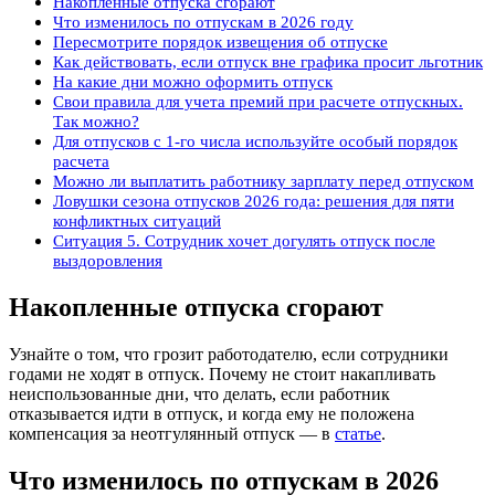
Накопленные отпуска сгорают
Что изменилось по отпускам в 2026 году
Пересмотрите порядок извещения об отпуске
Как действовать, если отпуск вне графика просит льготник
На какие дни можно оформить отпуск
Свои правила для учета премий при расчете отпускных.
Так можно?
Для отпусков с 1-го числа используйте особый порядок
расчета
Можно ли выплатить работнику зарплату перед отпуском
Ловушки сезона отпусков 2026 года: решения для пяти
конфликтных ситуаций
Ситуация 5. Сотрудник хочет догулять отпуск после
выздоровления
Накопленные отпуска сгорают
Узнайте о том, что грозит работодателю, если сотрудники
годами не ходят в отпуск. Почему не стоит накапливать
неиспользованные дни, что делать, если работник
отказывается идти в отпуск, и когда ему не положена
компенсация за неотгулянный отпуск — в
статье
.
Что изменилось по отпускам в 2026