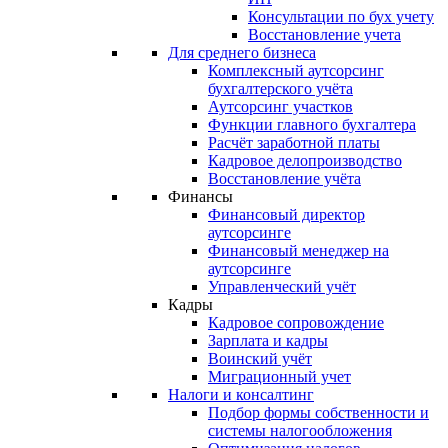
Консультации по бух учету
Восстановление учета
Для среднего бизнеса
Комплексный аутсорсинг
бухгалтерского учёта
Аутсорсинг участков
Функции главного бухгалтера
Расчёт заработной платы
Кадровое делопроизводство
Восстановление учёта
Финансы
Финансовый директор
аутсорсинге
Финансовый менеджер на
аутсорсинге
Управленческий учёт
Кадры
Кадровое сопровождение
Зарплата и кадры
Воинский учёт
Миграционный учет
Налоги и консалтинг
Подбор формы собственности и
системы налогообложения