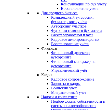
Консультации по бух учету
Восстановление учета
Для среднего бизнеса
Комплексный аутсорсинг
бухгалтерского учёта
Аутсорсинг участков
Функции главного бухгалтера
Расчёт заработной платы
Кадровое делопроизводство
Восстановление учёта
Финансы
Финансовый директор
аутсорсинге
Финансовый менеджер на
аутсорсинге
Управленческий учёт
Кадры
Кадровое сопровождение
Зарплата и кадры
Воинский учёт
Миграционный учет
Налоги и консалтинг
Подбор формы собственности и
системы налогообложения