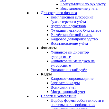
Консультации по бух учету
Восстановление учета
Для среднего бизнеса
Комплексный аутсорсинг
бухгалтерского учёта
Аутсорсинг участков
Функции главного бухгалтера
Расчёт заработной платы
Кадровое делопроизводство
Восстановление учёта
Финансы
Финансовый директор
аутсорсинге
Финансовый менеджер на
аутсорсинге
Управленческий учёт
Кадры
Кадровое сопровождение
Зарплата и кадры
Воинский учёт
Миграционный учет
Налоги и консалтинг
Подбор формы собственности и
системы налогообложения