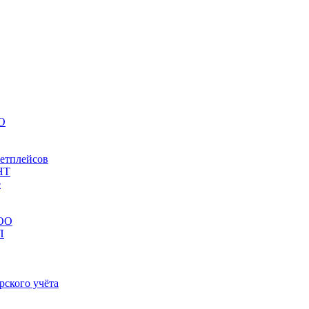
НО
кетплейсов
НТ
е
ООО
П
рского учёта