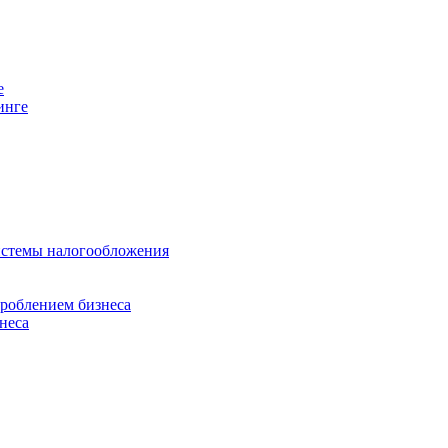
е
инге
истемы налогообложения
дроблением бизнеса
неса