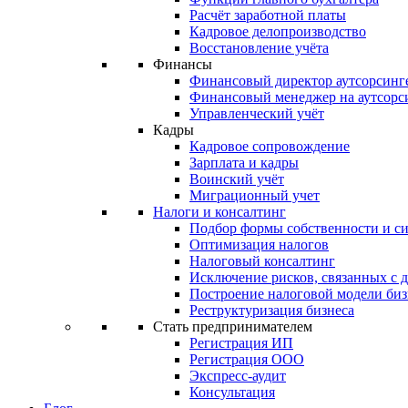
Расчёт заработной платы
Кадровое делопроизводство
Восстановление учёта
Финансы
Финансовый директор аутсорсинг
Финансовый менеджер на аутсорс
Управленческий учёт
Кадры
Кадровое сопровождение
Зарплата и кадры
Воинский учёт
Миграционный учет
Налоги и консалтинг
Подбор формы собственности и с
Оптимизация налогов
Налоговый консалтинг
Исключение рисков, связанных с 
Построение налоговой модели биз
Реструктуризация бизнеса
Стать предпринимателем
Регистрация ИП
Регистрация ООО
Экспресс-аудит
Консультация