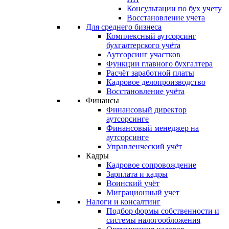
Консультации по бух учету
Восстановление учета
Для среднего бизнеса
Комплексный аутсорсинг
бухгалтерского учёта
Аутсорсинг участков
Функции главного бухгалтера
Расчёт заработной платы
Кадровое делопроизводство
Восстановление учёта
Финансы
Финансовый директор
аутсорсинге
Финансовый менеджер на
аутсорсинге
Управленческий учёт
Кадры
Кадровое сопровождение
Зарплата и кадры
Воинский учёт
Миграционный учет
Налоги и консалтинг
Подбор формы собственности и
системы налогообложения