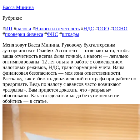
Васса Минина
Рубрики:
#
ИП
#
налоги
#
Налоги и отчетность
#
НДС
#
ООО
#
ОСНО
#
проверки бизнеса
#
ФНС
#
штрафы
Меня зовут Васса Минина. Руковожу бухгалтерским
аутсорсингом в Главбух Ассистент — отвечаю за то, чтобы
ваша отчетность всегда была точной, а налоги — легально
оптимизированы. 12 лет опыта в работе с совмещением
налоговых режимов, НДС, трансформацией учета. Ваша
финансовая безопасность — моя зона ответственности.
Расскажу, как избежать доначислений и штрафа при работе по
предоплате. Ведь по налогу с авансов часто возникают
«разрывы». Вам придется доказать, что «разрывы»
обоснованы. Как это сделать и когда без уточненки не
обойтись — в статье.