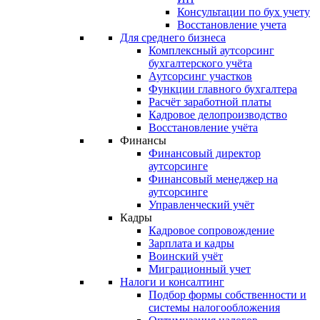
Консультации по бух учету
Восстановление учета
Для среднего бизнеса
Комплексный аутсорсинг
бухгалтерского учёта
Аутсорсинг участков
Функции главного бухгалтера
Расчёт заработной платы
Кадровое делопроизводство
Восстановление учёта
Финансы
Финансовый директор
аутсорсинге
Финансовый менеджер на
аутсорсинге
Управленческий учёт
Кадры
Кадровое сопровождение
Зарплата и кадры
Воинский учёт
Миграционный учет
Налоги и консалтинг
Подбор формы собственности и
системы налогообложения