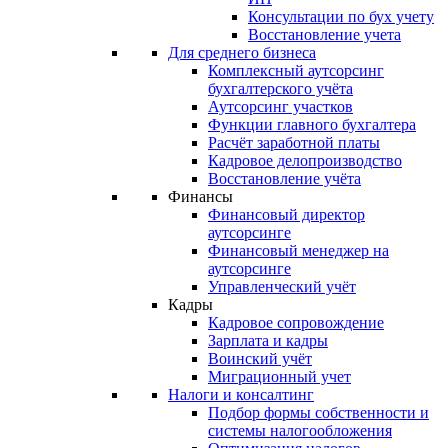
Консультации по бух учету
Восстановление учета
Для среднего бизнеса
Комплексный аутсорсинг
бухгалтерского учёта
Аутсорсинг участков
Функции главного бухгалтера
Расчёт заработной платы
Кадровое делопроизводство
Восстановление учёта
Финансы
Финансовый директор
аутсорсинге
Финансовый менеджер на
аутсорсинге
Управленческий учёт
Кадры
Кадровое сопровождение
Зарплата и кадры
Воинский учёт
Миграционный учет
Налоги и консалтинг
Подбор формы собственности и
системы налогообложения