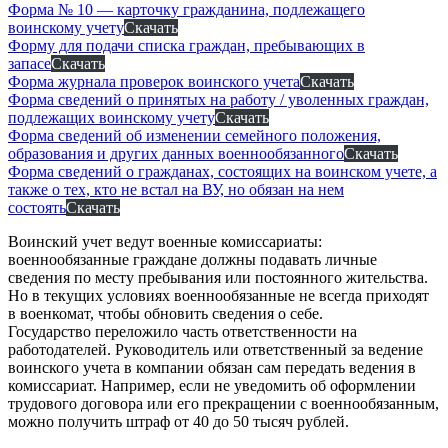
Форма № 10 — карточку гражданина, подлежащего
воинскому учету
Скачать
Форму для подачи списка граждан, пребывающих в
запасе
Скачать
Форма журнала проверок воинского учета
Скачать
Форма сведений о принятых на работу / уволенных граждан,
подлежащих воинскому учету
Скачать
Форма сведений об изменении семейного положения,
образования и других данных военнообязанного
Скачать
Форма сведений о гражданах, состоящих на воинском учете, а
также о тех, кто не встал на ВУ, но обязан на нем
состоять
Скачать
Воинский учет ведут военные комиссариаты:
военнообязанные граждане должны подавать личные
сведения по месту пребывания или постоянного жительства.
Но в текущих условиях военнообязанные не всегда приходят
в военкомат, чтобы обновить сведения о себе.
Государство переложило часть ответственности на
работодателей. Руководитель или ответственный за ведение
воинского учета в компании обязан сам передать ведения в
комиссариат. Например, если не уведомить об оформлении
трудового договора или его прекращении с военнообязанным,
можно получить штраф от 40 до 50 тысяч рублей.