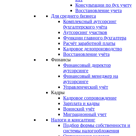
Консультации по бух учету
Восстановление учета
Для среднего бизнеса
Комплексный аутсорсинг
бухгалтерского учёта
Аутсорсинг участков
Функции главного бухгалтера
Расчёт заработной платы
Кадровое делопроизводство
Восстановление учёта
Финансы
Финансовый директор
аутсорсинге
Финансовый менеджер на
аутсорсинге
Управленческий учёт
Кадры
Кадровое сопровождение
Зарплата и кадры
Воинский учёт
Миграционный учет
Налоги и консалтинг
Подбор формы собственности и
системы налогообложения