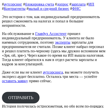
#
аутсорсинг
#
блокировка счета
#
допрос
#
зарплата
#
ИП
#
Контрагенты
#
малый и cредний бизнес
#
ФНС
Это история о том, как индивидуальный предприниматель
решил сэкономить на налогах и попал в большие
неприятности.
На обслуживание в
Главбух Ассистент
пришел
индивидуальный предприниматель. У клиента не было
наемных сотрудников, поэтому
эксперты
зарплаты для
предпринимателя не считали. Позже клиент набрал персонал
и решил платить по-черному (здесь мы дружно вспомним мем
«Зря, ой, зря»). Через какое-то время на ИП вышла налоговая.
Тогда клиент обратился к нам в отдел расчета зарплаты и
кадров за консультацией.
Даже если вы не клиент
аутсорсинга
, вы можете получить
экспресс-аудит бесплатно. Осталось три места — успейте
оставить заявку
прямо сейчас.
ОТПРАВИТЬ
История получилась остросюжетная, но обо всем по-порядку.