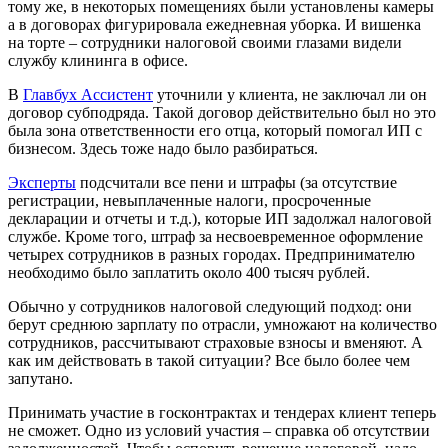
тому же, в некоторых помещениях были установлены камеры
а в договорах фигурировала ежедневная уборка. И вишенка
на торте – сотрудники налоговой своими глазами видели
службу клининга в офисе.
В
Главбух Ассистент
уточнили у клиента, не заключал ли он
договор субподряда. Такой договор действительно был но это
была зона ответственности его отца, который помогал ИП с
бизнесом. Здесь тоже надо было разбираться.
Эксперты
подсчитали все пени и штрафы (за отсутствие
регистрации, невыплаченные налоги, просроченные
декларации и отчеты и т.д.), которые ИП задолжал налоговой
службе. Кроме того, штраф за несвоевременное оформление
четырех сотрудников в разных городах. Предпринимателю
необходимо было заплатить около 400 тысяч рублей.
Обычно у сотрудников налоговой следующий подход: они
берут среднюю зарплату по отрасли, умножают на количество
сотрудников, рассчитывают страховые взносы и вменяют. А
как им действовать в такой ситуации? Все было более чем
запутано.
Принимать участие в госконтрактах и тендерах клиент теперь
не сможет. Одно из условий участия – справка об отсутствии