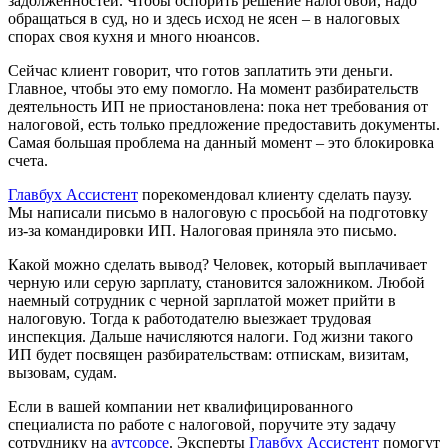
задолженностей. Чтобы оспорить решение налоговой, надо
обращаться в суд, но и здесь исход не ясен – в налоговых
спорах своя кухня и много нюансов.
Сейчас клиент говорит, что готов заплатить эти деньги.
Главное, чтобы это ему помогло. На момент разбирательств
деятельность ИП не приостановлена: пока нет требования от
налоговой, есть только предложение предоставить документы.
Самая большая проблема на данный момент – это блокировка
счета.
Главбух Ассистент
порекомендовал клиенту сделать паузу.
Мы написали письмо в налоговую с просьбой на подготовку
из-за командировки ИП. Налоговая приняла это письмо.
Какой можно сделать вывод? Человек, который выплачивает
черную или серую зарплату, становится заложником. Любой
наемный сотрудник с черной зарплатой может прийти в
налоговую. Тогда к работодателю выезжает трудовая
инспекция. Дальше начисляются налоги. Год жизни такого
ИП будет посвящен разбирательствам: отпискам, визитам,
вызовам, судам.
Если в вашей компании нет квалифицированного
специалиста по работе с налоговой, поручите эту задачу
сотруднику на
аутсорсе
. Эксперты
Главбух Ассистент
помогут