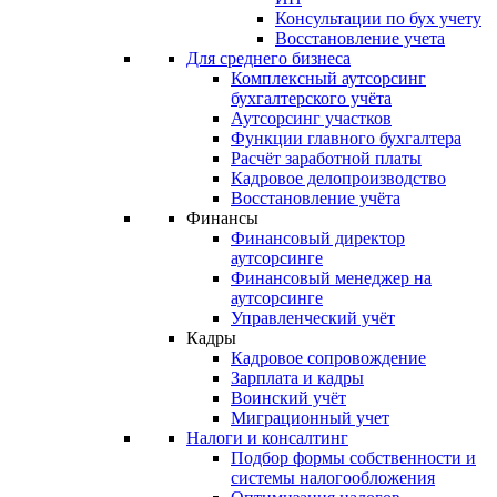
Консультации по бух учету
Восстановление учета
Для среднего бизнеса
Комплексный аутсорсинг
бухгалтерского учёта
Аутсорсинг участков
Функции главного бухгалтера
Расчёт заработной платы
Кадровое делопроизводство
Восстановление учёта
Финансы
Финансовый директор
аутсорсинге
Финансовый менеджер на
аутсорсинге
Управленческий учёт
Кадры
Кадровое сопровождение
Зарплата и кадры
Воинский учёт
Миграционный учет
Налоги и консалтинг
Подбор формы собственности и
системы налогообложения