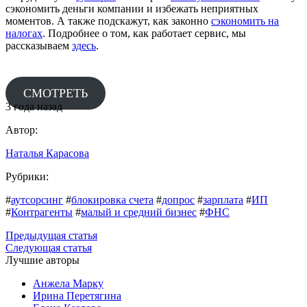
сэкономить деньги компании и избежать неприятных
моментов. А также подскажут, как законно
сэко
н
омить на
налогах
. Подробнее о том, как работает сервис, мы
рассказываем
здесь
.
СМОТРЕТЬ
3 года назад
Автор:
Наталья Карасова
Рубрики:
#
аутсорсинг
#
блокировка счета
#
допрос
#
зарплата
#
ИП
#
Контрагенты
#
малый и cредний бизнес
#
ФНС
Предыдущая статья
Следующая статья
Лучшие авторы
Анжела Марку
Ирина Перетягина