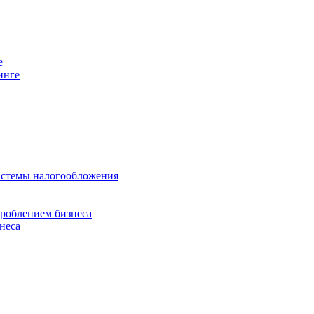
е
инге
истемы налогообложения
дроблением бизнеса
неса