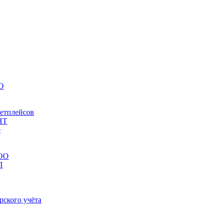
НО
кетплейсов
НТ
е
ООО
П
рского учёта