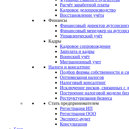
Расчёт заработной платы
Кадровое делопроизводство
Восстановление учёта
Финансы
Финансовый директор аутсорсинг
Финансовый менеджер на аутсорс
Управленческий учёт
Кадры
Кадровое сопровождение
Зарплата и кадры
Воинский учёт
Миграционный учет
Налоги и консалтинг
Подбор формы собственности и с
Оптимизация налогов
Налоговый консалтинг
Исключение рисков, связанных с 
Построение налоговой модели биз
Реструктуризация бизнеса
Стать предпринимателем
Регистрация ИП
Регистрация ООО
Экспресс-аудит
Консультация