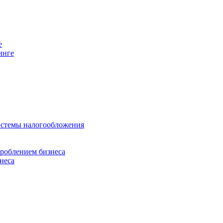
е
инге
истемы налогообложения
дроблением бизнеса
неса