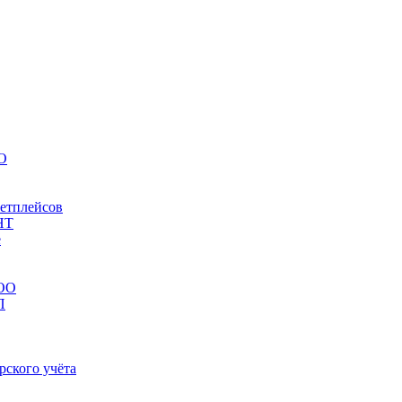
НО
кетплейсов
НТ
е
ООО
П
рского учёта