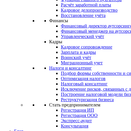
Расчёт заработной платы
Кадровое делопроизводство
Восстановление учёта
Финансы
Финансовый директор аутсорсинг
Финансовый менеджер на аутсорс
Управленческий учёт
Кадры
Кадровое сопровождение
Зарплата и кадры
Воинский учёт
Миграционный учет
Налоги и консалтинг
Подбор формы собственности и с
Оптимизация налогов
Налоговый консалтинг
Исключение рисков, связанных с 
Построение налоговой модели биз
Реструктуризация бизнеса
Стать предпринимателем
Регистрация ИП
Регистрация ООО
Экспресс-аудит
Консультация