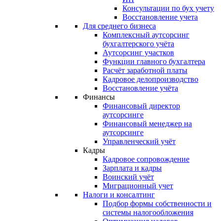
Консультации по бух учету
Восстановление учета
Для среднего бизнеса
Комплексный аутсорсинг
бухгалтерского учёта
Аутсорсинг участков
Функции главного бухгалтера
Расчёт заработной платы
Кадровое делопроизводство
Восстановление учёта
Финансы
Финансовый директор
аутсорсинге
Финансовый менеджер на
аутсорсинге
Управленческий учёт
Кадры
Кадровое сопровождение
Зарплата и кадры
Воинский учёт
Миграционный учет
Налоги и консалтинг
Подбор формы собственности и
системы налогообложения