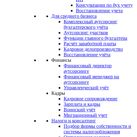
Консультации по бух учету
Восстановление учета
Для среднего бизнеса
Комплексный аутсорсинг
бухгалтерского учёта
Аутсорсинг участков
Функции главного бухгалтера
Расчёт заработной платы
Кадровое делопроизводство
Восстановление учёта
Финансы
Финансовый директор
аутсорсинге
Финансовый менеджер на
аутсорсинге
Управленческий учёт
Кадры
Кадровое сопровождение
Зарплата и кадры
Воинский учёт
Миграционный учет
Налоги и консалтинг
Подбор формы собственности и
системы налогообложения