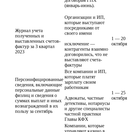
договорам ГПХ
(январь-июнь).
Организации и ИП,
которые выступают
посредниками от
Журнал учета
своего имени
полученных и
1 — 20
выставленных счетов-
исключение —
октября
фактур за 3 квартал
контрагенты взаимно
2023
договорились, что не
выставляют счета-
фактуры
Все компании и ИП,
которые платят
Персонифицированные
зарплату своим
сведения, включающие
работникам
персональные данные
1 — 25
физлиц и сведения о
Адвокаты, частные
октября
суммах выплат и иных
детективы, нотариусы
вознаграждений в их
и другие специалисты
пользу за сентябрь
частной практики
Главы КФХ
Компании, которые
управляют казино в