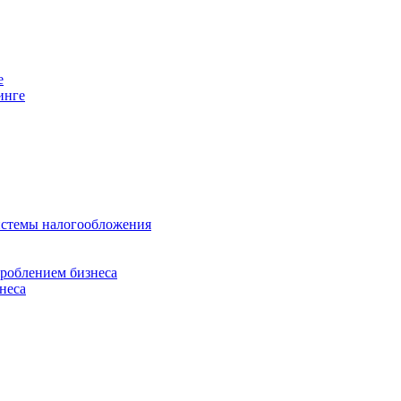
е
инге
истемы налогообложения
дроблением бизнеса
неса