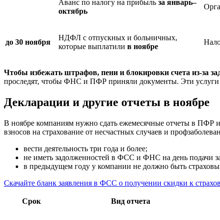
Аванс по налогу на прибыль
за январь–
Орга
октябрь
НДФЛ с отпускных и больничных,
до 30 ноября
Нало
которые выплатили
в ноябре
Чтобы избежать штрафов, пени и блокировки счета из-за з
проследят, чтобы ФНС и ПФР приняли документы. Эти услуг
Декларации и другие отчеты в ноябре
В ноябре компаниям нужно сдать ежемесячные отчеты в ПФР и 
взносов на страхование от несчастных случаев и профзаболева
вести деятельность три года и более;
не иметь задолженностей в ФСС и ФНС на день подачи з
в предыдущем году у компании не должно быть страховых
Скачайте бланк заявления в ФСС о получении скидки к страхо
Срок
Вид отчета