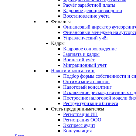
Расчёт заработной платы
Кадровое делопроизводство
Восстановление учёта
Финансы
Финансовый директор аутсорсинг
Финансовый менеджер на аутсорс
Управленческий учёт
Кадры
Кадровое сопровождение
Зарплата и кадры
Воинский учёт
Миграционный учет
Налоги и консалтинг
Подбор формы собственности и с
Оптимизация налогов
Налоговый консалтинг
Исключение рисков, связанных с 
Построение налоговой модели биз
Реструктуризация бизнеса
Стать предпринимателем
Регистрация ИП
Регистрация ООО
Экспресс-аудит
Консультация