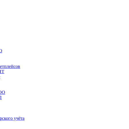
НО
кетплейсов
НТ
е
ООО
П
рского учёта