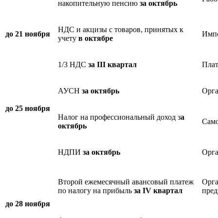
накопительную пенсию
за октябрь
НДС и акцизы с товаров, принятых к
до 21 ноября
Импо
учету
в октябре
1/3 НДС
за III квартал
Плат
АУСН
за октябрь
Орга
до 25 ноября
Налог на профессиональный доход з
а
Само
октябрь
НДПИ
за октябрь
Орга
Второй ежемесячный авансовый платеж
Орга
по налогу на прибыль
за IV квартал
пред
до 28 ноября