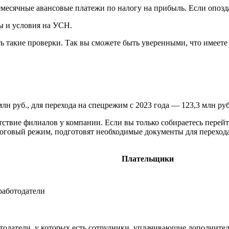
ежемесячные авансовые платежи по налогу на прибыль. Если опо
ы и условия на УСН.
такие проверки. Так вы сможете быть уверенными, что имеете п
лн руб., для перехода на спецрежим с 2023 года — 123,3 млн руб
ствие филиалов у компании. Если вы только собираетесь перейт
оговый режим, подготовят необходимые документы для перехода
Плательщики
работодатели
тодатели, у которых есть сотрудники, уплачивающие дополните