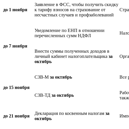
Заявление в ФСС, чтобы получить скидку
до 1 ноября
к тарифу взносов на страхование от
Стра
несчастных случаев и профзаболеваний
Уведомление по ЕНП в отношении
Нало
перечисленных сумм НДФЛ
до 7 ноября
Внести суммы полученных доходов в
личный кабинет налогоплательщика
за
Орга
октябрь
СЗВ-М
за октябрь
Все 
до 15 ноября
Рабо
СЗВ-ТД
за октябрь
такж
Декларация по косвенным налогам
за
до 21 ноября
Импо
октябрь