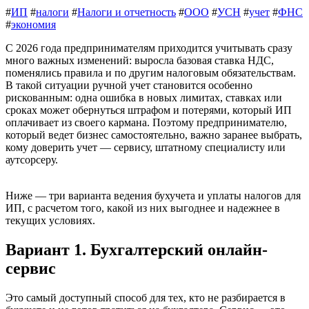
#
ИП
#
налоги
#
Налоги и отчетность
#
ООО
#
УСН
#
учет
#
ФНС
#
экономия
С 2026 года предпринимателям приходится учитывать сразу
много важных изменений: выросла базовая ставка НДС,
поменялись правила и по другим налоговым обязательствам.
В такой ситуации ручной учет становится особенно
рискованным: одна ошибка в новых лимитах, ставках или
сроках может обернуться штрафом и потерями, который ИП
оплачивает из своего кармана. Поэтому предпринимателю,
который ведет бизнес самостоятельно, важно заранее выбрать,
кому доверить учет — сервису, штатному специалисту или
аутсорсеру.
Ниже — три варианта ведения бухучета и уплаты налогов для
ИП, с расчетом того, какой из них выгоднее и надежнее в
текущих условиях.
Вариант 1. Бухгалтерский онлайн-
сервис
Это самый доступный способ для тех, кто не разбирается в