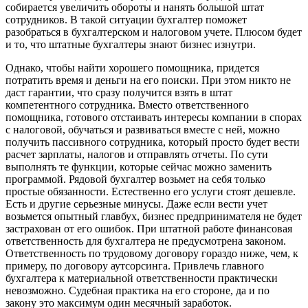
собирается увеличить обороты и нанять большой штат
сотрудников. В такой ситуации бухгалтер поможет
разобраться в бухгалтерском и налоговом учете. Плюсом будет
и то, что штатные бухгалтеры знают бизнес изнутри.
Однако, чтобы найти хорошего помощника, придется
потратить время и деньги на его поиски. При этом никто не
даст гарантии, что сразу получится взять в штат
компетентного сотрудника. Вместо ответственного
помощника, готового отстаивать интересы компании в спорах
с налоговой, обучаться и развиваться вместе с ней, можно
получить пассивного сотрудника, который просто будет вести
расчет зарплаты, налогов и отправлять отчеты. По сути
выполнять те функции, которые сейчас можно заменить
программой. Рядовой бухгалтер возьмет на себя только
простые обязанности. Естественно его услуги стоят дешевле.
Есть и другие серьезные минусы. Даже если вести учет
возьмется опытный главбух, бизнес предпринимателя не будет
застрахован от его ошибок. При штатной работе финансовая
ответственность для бухгалтера не предусмотрена законом.
Ответственность по трудовому договору гораздо ниже, чем, к
примеру, по договору аутсорсинга. Привлечь главного
бухгалтера к материальной ответственности практически
невозможно. Судебная практика на его стороне, да и по
закону это максимум один месячный заработок.