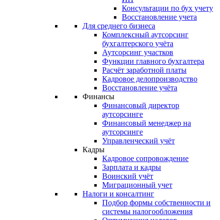
Консультации по бух учету
Восстановление учета
Для среднего бизнеса
Комплексный аутсорсинг
бухгалтерского учёта
Аутсорсинг участков
Функции главного бухгалтера
Расчёт заработной платы
Кадровое делопроизводство
Восстановление учёта
Финансы
Финансовый директор
аутсорсинге
Финансовый менеджер на
аутсорсинге
Управленческий учёт
Кадры
Кадровое сопровождение
Зарплата и кадры
Воинский учёт
Миграционный учет
Налоги и консалтинг
Подбор формы собственности и
системы налогообложения