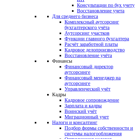
Консультации по бух учету
Восстановление учета
Для среднего бизнеса
Комплексный аутсорсинг
бухгалтерского учёта
Аутсорсинг участков
Функции главного бухгалтера
Расчёт заработной платы
Кадровое делопроизводство
Восстановление учёта
Финансы
Финансовый директор
аутсорсинге
Финансовый менеджер на
аутсорсинге
Управленческий учёт
Кадры
Кадровое сопровождение
Зарплата и кадры
Воинский учёт
Миграционный учет
Налоги и консалтинг
Подбор формы собственности и
системы налогообложения