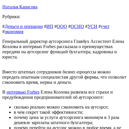
Наталья Карасова
Рубрики:
#
Деньги и операции
#
ИП
#
ООО
#
ОСНО
#
УСН
#
учет
#
экономия
Генеральный директор аутсорсинга Главбух Ассистент Елена
Козлова в интервью Forbes рассказала о преимуществах
передачи на аутсорсинг функций бухгалтера, кадровика и
юриста.
Вместо штатных сотрудников бизнес-процессы можно
передать опытным специалистам другой фирмы, что позволит
сэкономить время, нервы и деньги.
В
интервью Forbes
Елена Козлова развеяла все страхи и
предубеждения предпринимателей об аутсорсинге:
сколько реально можно сэкономить на аутсорсе;
в чем секрет такой эффективности;
почему цена за услуги аутсорсинга минимум в 3 раза
дешевле зарплаты штатного бухгалтера;
почему перейти на аутсорс можно в любое время, а не