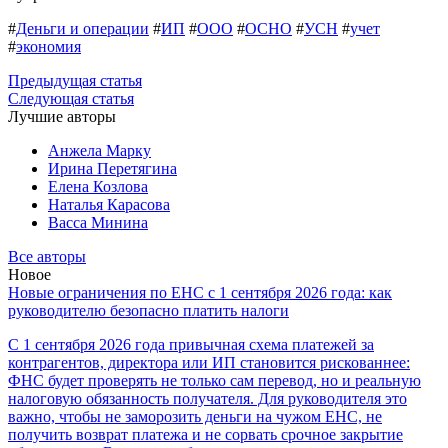
#
Деньги и операции
#
ИП
#
ООО
#
ОСНО
#
УСН
#
учет
#
экономия
Предыдущая статья
Следующая статья
Лучшие авторы
Анжела Марку
Ирина Перетягина
Елена Козлова
Наталья Карасова
Васса Минина
Все авторы
Новое
Новые ограничения по ЕНС с 1 сентября 2026 года: как
руководителю безопасно платить налоги
С 1 сентября 2026 года привычная схема платежей за
контрагентов, директора или ИП становится рискованнее:
ФНС будет проверять не только сам перевод, но и реальную
налоговую обязанность получателя. Для руководителя это
важно, чтобы не заморозить деньги на чужом ЕНС, не
получить возврат платежа и не сорвать срочное закрытие