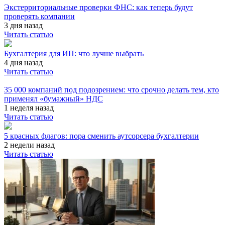
Экстерриториальные проверки ФНС: как теперь будут
проверять компании
3 дня назад
Читать статью
Бухгалтерия для ИП: что лучше выбрать
4 дня назад
Читать статью
35 000 компаний под подозрением: что срочно делать тем, кто
применял «бумажный» НДС
1 неделя назад
Читать статью
5 красных флагов: пора сменить аутсорсера бухгалтерии
2 недели назад
Читать статью