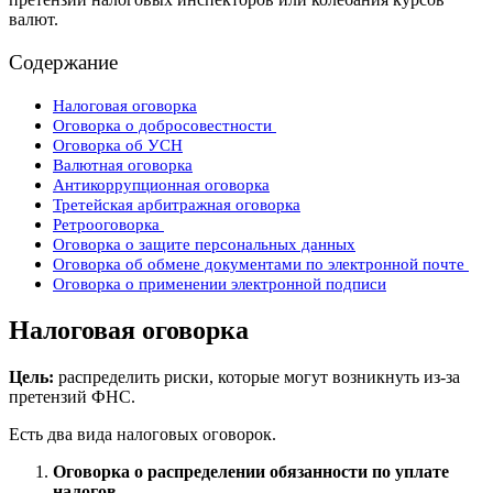
валют.
Содержание
Налоговая оговорка
Оговорка о добросовестности
Оговорка об УСН
Валютная оговорка
Антикоррупционная оговорка
Третейская арбитражная оговорка
Ретрооговорка
Оговорка о защите персональных данных
Оговорка об обмене документами по электронной почте
Оговорка о применении электронной подписи
Налоговая оговорка
Цель:
распределить риски, которые могут возникнуть из-за
претензий ФНС.
Есть два вида налоговых оговорок.
Оговорка о распределении обязанности по уплате
налогов