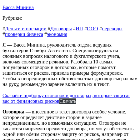
Васса Минина
Рубрики:
#
Деньги и операции
#
Договоры
#
ИП
#
ООО
#
переводы
#
проверки бизнеса
#
экономия
Я — Васса Минина, руководитель отдела ведущих
бухгалтеров Главбух Ассистент. Специализируюсь на
сложных вопросах налогового и бухгалтерского учета,
включая совмещение режимов. Разобрала 10 самых
популярных оговорок в договорах, которые помогут
защититься от рисков, привела примеры формулировок.
Чтобы в непредвиденных обстоятельствах договор сыграл вам
на руку, рекомендую заранее включить их в текст.
Скачайте подборку оговорок в договорах, которые защитят
вас от финансовых рисков
Скачать
Оговорка
— внесенное в текст договора особое условие,
которое определяет действие сторон в заранее
непредвиденных, но возможных ситуациях. Оговорки не
касаются напрямую предмета договора, но могут обеспечить
одной или обеим сторонам защиту от рисков, например от
претензий налоговых инспекторов или колебания курсов