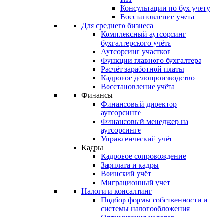
Консультации по бух учету
Восстановление учета
Для среднего бизнеса
Комплексный аутсорсинг
бухгалтерского учёта
Аутсорсинг участков
Функции главного бухгалтера
Расчёт заработной платы
Кадровое делопроизводство
Восстановление учёта
Финансы
Финансовый директор
аутсорсинге
Финансовый менеджер на
аутсорсинге
Управленческий учёт
Кадры
Кадровое сопровождение
Зарплата и кадры
Воинский учёт
Миграционный учет
Налоги и консалтинг
Подбор формы собственности и
системы налогообложения