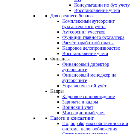
Консультации по бух учету
Восстановление учета
Для среднего бизнеса
Комплексный аутсорсинг
бухгалтерского учёта
Аутсорсинг участков
Функции главного бухгалтера
Расчёт заработной платы
Кадровое делопроизводство
Восстановление учёта
Финансы
Финансовый директор
аутсорсинге
Финансовый менеджер на
аутсорсинге
Управленческий учёт
Кадры
Кадровое сопровождение
Зарплата и кадры
Воинский учёт
Миграционный учет
Налоги и консалтинг
Подбор формы собственности и
системы налогообложения