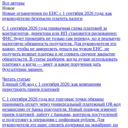
Все авторы
Новое
Новые ограничения по ЕНС с 1 сентября 2026 года: как
руководителю безопасно платить налоги
С 1 сентября 2026 года привычная схема платежей за
контрагентов, директора или ИП становится рискованнее:
ФНС будет проверять не только сам перевод, но и реальную
налоговую обязанность получателя. Для руководителя это
важно, чтобы не заморозить деньги на чужом ЕНС, не
получить возврат платежа и не сорвать срочное закрытие
обязательств. В статье разберем, когда лучше использовать
платежку, а когда — зачет, и какие поручения дать
бухгалтерии заранее.
Читать статью
Единый QR-код с 1 сентября 2026: как компаниям
перестроить прием платежей
С 1 сентября 2026 года все торговые точки обязаны
принимать оплату через универсальный платежный QR-код
независимо от банка покупателя. Новый порядок изменит
прием платежей, работу с банками, контроль поступлений
и подготовку к операциям с цифровым рублем. Для
руководителя это шанс снизить издержки на эквайринг, но