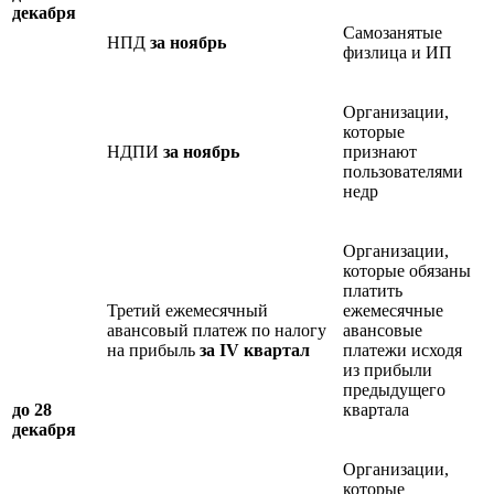
декабря
Самозанятые
НПД
за ноябрь
физлица и ИП
Организации,
которые
НДПИ
за ноябрь
признают
пользователями
недр
Организации,
которые обязаны
платить
Третий ежемесячный
ежемесячные
авансовый платеж по налогу
авансовые
на прибыль
за IV квартал
платежи исходя
из прибыли
предыдущего
до 28
квартала
декабря
Организации,
которые