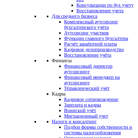
Консультации по бух учету
Восстановление учета
Для среднего бизнеса
Комплексный аутсорсинг
бухгалтерского учёта
Аутсорсинг участков
Функции главного бухгалтера
Расчёт заработной платы
Кадровое делопроизводство
Восстановление учёта
Финансы
Финансовый директор
аутсорсинге
Финансовый менеджер на
аутсорсинге
Управленческий учёт
Кадры
Кадровое сопровождение
Зарплата и кадры
Воинский учёт
Миграционный учет
Налоги и консалтинг
Подбор формы собственности и
системы налогообложения