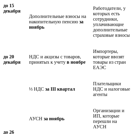
до 15
Работодатели, у
декабря
которых есть
Дополнительные взносы на
сотрудники,
накопительную пенсию
за
уплачивающие
ноябрь
дополнительные
страховые взносы
Импортеры,
до 20
НДС и акцизы с товаров,
которые ввозят
декабря
принятых к учету
в ноябре
товары из стран
ЕАЭС
Плательщики
⅓ НДС
за III квартал
НДС и налоговые
агенты
Организации и
ИП, которые
АУСН
за ноябрь
перешли на
АУСН
до 26